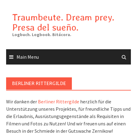
Skip
to
Traumbeute. Dream prey.
content
Presa del sueño.
Logbuch. Logbook. Bitácora.
Main Menu
BERLINER RITTERGILDE
Wir danken der
Berliner Rittergilde
herzlich für die
Unterstützung unseres Projektes, für freundliche Tipps und
die Erlaubnis, Ausrüstungsgegenstände als Requisiten in
Filmen und Fotos zu Nutzen! Und wir freuen uns auf einen
Besuch in der Schmiede in der Gutswache Zernikow!