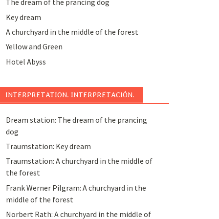
The dream of the prancing dog
Key dream
A churchyard in the middle of the forest
Yellow and Green
Hotel Abyss
INTERPRETATION. INTERPRETACIÓN.
Dream station: The dream of the prancing
dog
Traumstation: Key dream
Traumstation: A churchyard in the middle of
the forest
Frank Werner Pilgram: A churchyard in the
middle of the forest
Norbert Rath: A churchyard in the middle of