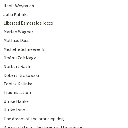
Ilanit Weyrauch
Julia Kalinke
Libertad Esmeralda Iocco
Marlen Wagner
Mathias Daus
Michelle Schneeweiß
Noémi Zoé Nagy
Norbert Rath
Robert Krokowski
Tobias Kalinke
Traumstation
Ulrike Hanke
Ulrike Lynn
The dream of the prancing dog
Dream station: The dream of the prancing