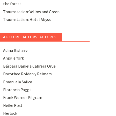
the forest
Traumstation: Yellow and Green
Traumstation: Hotel Abyss
AKTEURE. ACTORS. ACTORES.
Adina Ilishaev
Anjolie York
Bárbara Daniela Cabrera Orué
Dorothee Roldan y Reimers
Emanuela Salica
Florencia Paggi
Frank Werner Pilgram
Heike Rost
Herlock