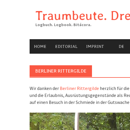
Skip
to
Traumbeute. Dre
content
Logbuch. Logbook. Bitácora.
HOME
EDITORIAL
IMPRINT
DE
BERLINER RITTERGILDE
Wir danken der
Berliner Rittergilde
herzlich für di
und die Erlaubnis, Ausrüstungsgegenstände als Req
auf einen Besuch in der Schmiede in der Gutswache