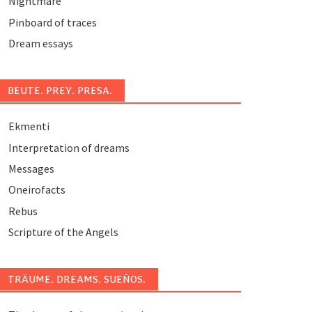
Nightmare
Pinboard of traces
Dream essays
BEUTE. PREY. PRESA.
Ekmenti
Interpretation of dreams
Messages
Oneirofacts
Rebus
Scripture of the Angels
TRÄUME. DREAMS. SUEÑOS.