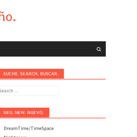
ño.
SUCHE. SEARCH. BUSCAR.
earch
or:
NEU. NEW. NUEVO.
DreamTime/TimeSpace