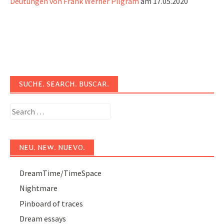
Deutungen von Frank Werner Pilgram
am 17.05.2020
SUCHE. SEARCH. BUSCAR.
Search
for:
NEU. NEW. NUEVO.
DreamTime/TimeSpace
Nightmare
Pinboard of traces
Dream essays