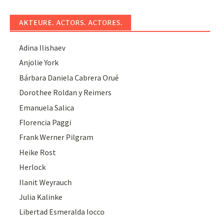
AKTEURE. ACTORS. ACTORES.
Adina Ilishaev
Anjolie York
Bárbara Daniela Cabrera Orué
Dorothee Roldan y Reimers
Emanuela Salica
Florencia Paggi
Frank Werner Pilgram
Heike Rost
Herlock
Ilanit Weyrauch
Julia Kalinke
Libertad Esmeralda Iocco