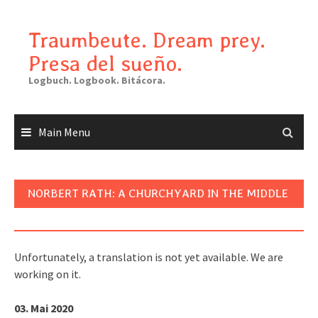
Skip
to
Traumbeute. Dream prey.
content
Presa del sueño.
Logbuch. Logbook. Bitácora.
Main Menu
NORBERT RATH: A CHURCHYARD IN THE MIDDLE
OF THE FOREST
Unfortunately, a translation is not yet available. We are
working on it.
03. Mai 2020