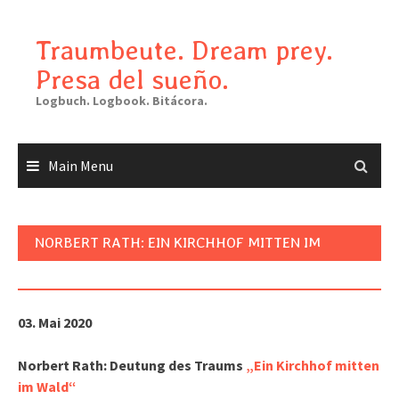
Skip
to
Traumbeute. Dream prey.
content
Presa del sueño.
Logbuch. Logbook. Bitácora.
Main Menu
NORBERT RATH: EIN KIRCHHOF MITTEN IM
WALD
03. Mai 2020
Norbert Rath: Deutung des Traums
„Ein Kirchhof mitten
im Wald“