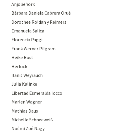
Anjolie York
Bárbara Daniela Cabrera Orué
Dorothee Roldan y Reimers
Emanuela Salica
Florencia Paggi
Frank Werner Pilgram
Heike Rost
Herlock
Ilanit Weyrauch
Julia Kalinke
Libertad Esmeralda Iocco
Marlen Wagner
Mathias Daus
Michelle Schneeweiß
Noémi Zoé Nagy