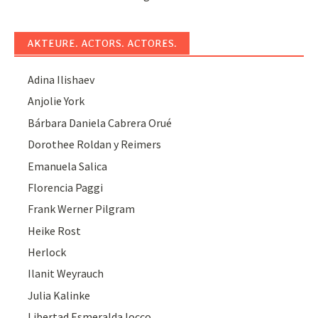
AKTEURE. ACTORS. ACTORES.
Adina Ilishaev
Anjolie York
Bárbara Daniela Cabrera Orué
Dorothee Roldan y Reimers
Emanuela Salica
Florencia Paggi
Frank Werner Pilgram
Heike Rost
Herlock
Ilanit Weyrauch
Julia Kalinke
Libertad Esmeralda Iocco