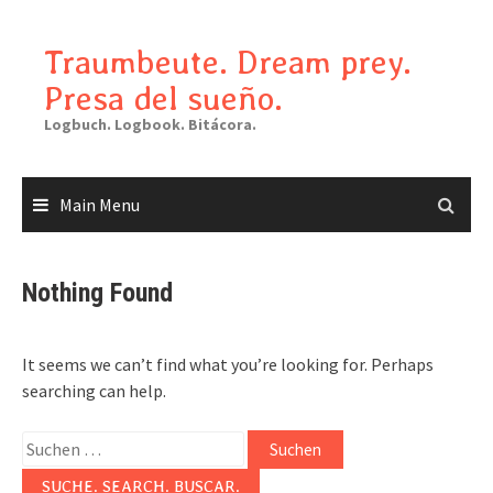
Skip
to
Traumbeute. Dream prey.
content
Presa del sueño.
Logbuch. Logbook. Bitácora.
Main Menu
Nothing Found
It seems we can’t find what you’re looking for. Perhaps
searching can help.
Suchen
nach:
SUCHE. SEARCH. BUSCAR.