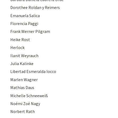
Dorothee Roldan y Reimers
Emanuela Salica
Florencia Paggi
Frank Werner Pilgram
Heike Rost
Herlock
Ilanit Weyrauch
Julia Kalinke
Libertad Esmeralda Iocco
Marlen Wagner
Mathias Daus
Michelle Schneeweiß
Noémi Zoé Nagy
Norbert Rath