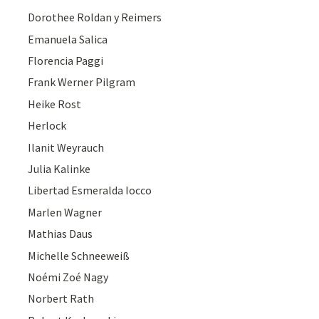
Dorothee Roldan y Reimers
Emanuela Salica
Florencia Paggi
Frank Werner Pilgram
Heike Rost
Herlock
Ilanit Weyrauch
Julia Kalinke
Libertad Esmeralda Iocco
Marlen Wagner
Mathias Daus
Michelle Schneeweiß
Noémi Zoé Nagy
Norbert Rath